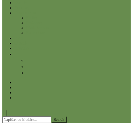
Eventy
Recepty
Doporučení
Knihy
Podcasty
Příslušenství
Ke stažení
Blog
O mně
Kontakt
0
Search
for: