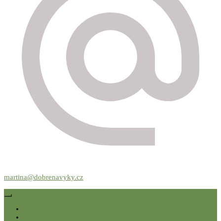
martina@dobrenavyky.cz
Domů
Služby