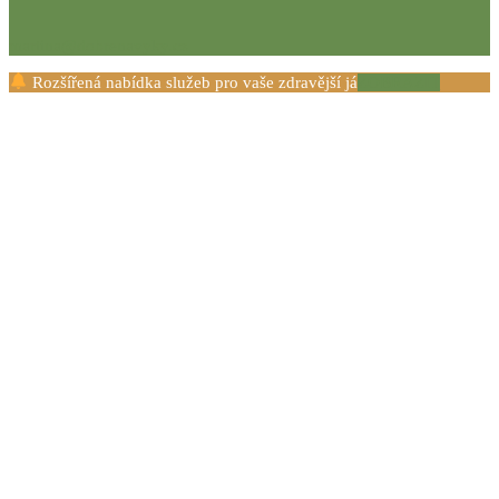
martina@dobrenavyky.cz
Rozšířená nabídka služeb pro vaše zdravější já
ZOBRAZIT