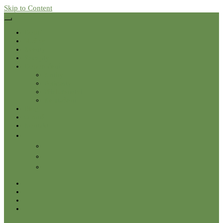
Skip to Content
Domů
Služby
Eventy
Recepty
Doporučení
Knihy
Podcasty
Příslušenství
Ke stažení
Blog
O mně
Kontakt